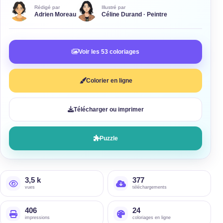
Rédigé par
Illustré par
Adrien Moreau
Céline Durand · Peintre
Voir les 53 coloriages
Colorier en ligne
Télécharger ou imprimer
Puzzle
3,5 k
377
vues
téléchargements
406
24
impressions
coloriages en ligne