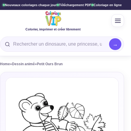
Nouveaux coloriages chaque jour
Téléchargement PDF
Coloriage en ligne
Ouvrir
Colorier, imprimer et créer librement
Rechercher un coloriage
Home
»
Dessin animé
»
Petit Ours Brun