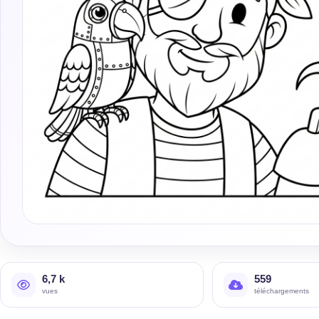
6,7 k
559
vues
téléchargements