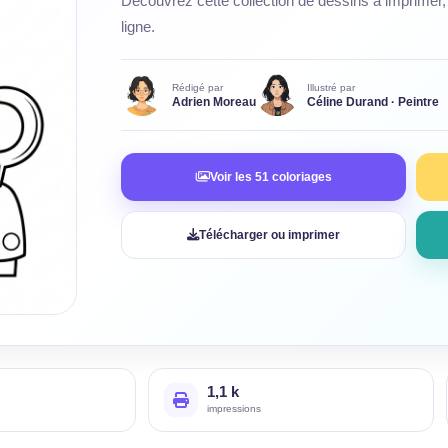
Découvrez cette collection de dessins à imprimer, 
ligne.
Rédigé par
Illustré par
Adrien Moreau
Céline Durand · Peintre
Voir les 51 coloriages
Télécharger ou imprimer
1,1 k
impressions