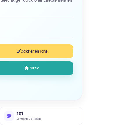
télécharger ou colorier directement en
Colorier en ligne
Puzzle
101
coloriages en ligne