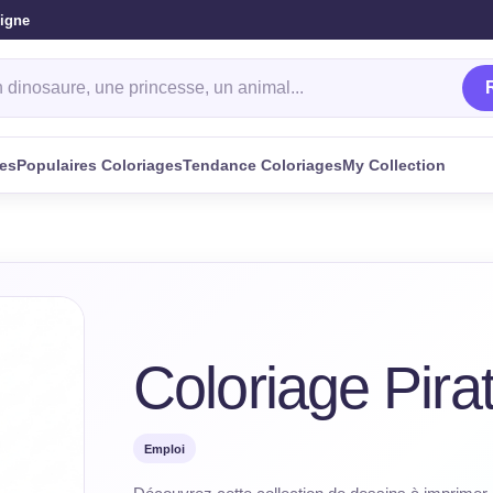
ligne
oriage
ges
Populaires Coloriages
Tendance Coloriages
My Collection
Coloriage Pira
Emploi