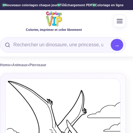
Nouveaux coloriages chaque jour
Téléchargement PDF
Coloriage en ligne
Ouvrir
Colorier, imprimer et créer librement
Rechercher un coloriage
Home
»
Animaux
»
Pterosaur