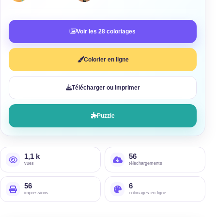
Voir les 28 coloriages
Colorier en ligne
Télécharger ou imprimer
Puzzle
1,1 k
56
vues
téléchargements
56
6
impressions
coloriages en ligne