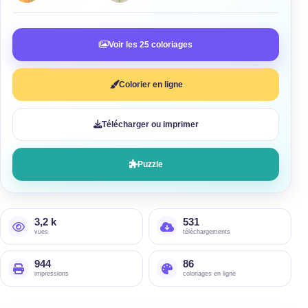
Voir les 25 coloriages
Colorier en ligne
Télécharger ou imprimer
Puzzle
3,2 k
531
vues
téléchargements
944
86
impressions
coloriages en ligne