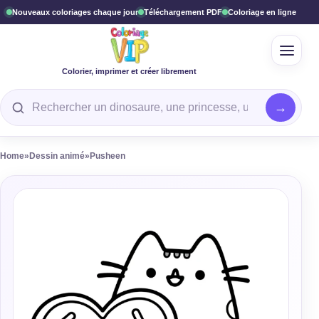
Nouveaux coloriages chaque jour
Téléchargement PDF
Coloriage en ligne
Ouvrir
Colorier, imprimer et créer librement
Rechercher un coloriage
Home
»
Dessin animé
»
Pusheen