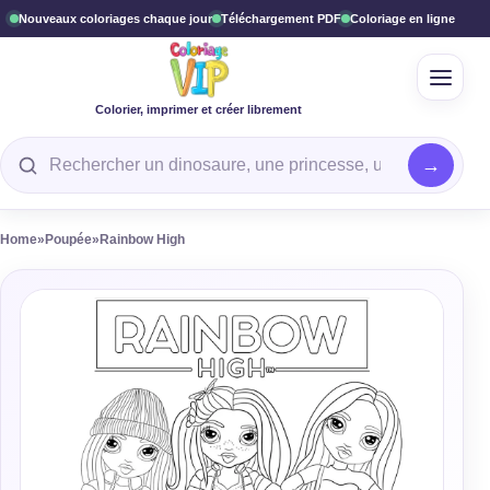
Nouveaux coloriages chaque jour
Téléchargement PDF
Coloriage en ligne
Ouvrir
Colorier, imprimer et créer librement
Rechercher un coloriage
Home
»
Poupée
»
Rainbow High