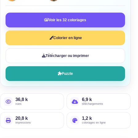
Voir les 32 coloriages
Colorier en ligne
Télécharger ou imprimer
Puzzle
36,8 k
6,9 k
vues
téléchargements
20,8 k
1,2 k
impressions
coloriages en ligne