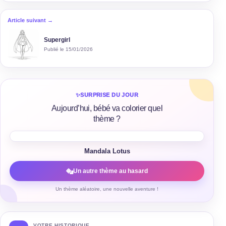
Article suivant →
Supergirl
Publié le 15/01/2026
✨
SURPRISE DU JOUR
Aujourd’hui, bébé va colorier quel
thème ?
Mandala Lotus
Un autre thème au hasard
Un thème aléatoire, une nouvelle aventure !
VOTRE HISTORIQUE