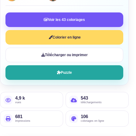
Voir les 43 coloriages
Colorier en ligne
Télécharger ou imprimer
Puzzle
4,9 k
543
vues
téléchargements
681
106
impressions
coloriages en ligne