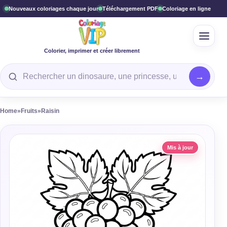
Nouveaux coloriages chaque jour
Téléchargement PDF
Coloriage en ligne
Ouvrir
Colorier, imprimer et créer librement
Rechercher un coloriage
Home
»
Fruits
»
Raisin
Mis à jour