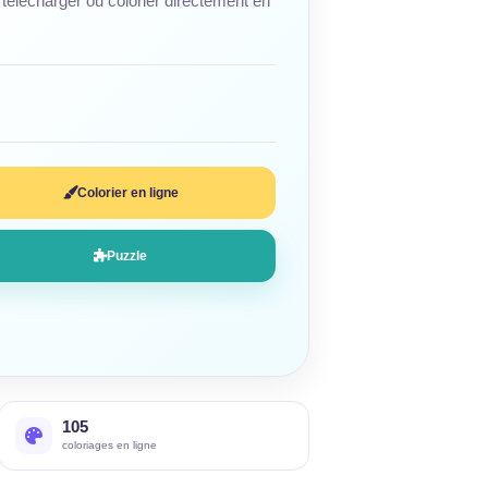
télécharger ou colorier directement en
Colorier en ligne
Puzzle
105
coloriages en ligne