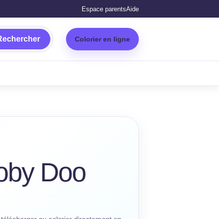
Espace parents
Aide
Rechercher
Colorier en ligne
oby Doo