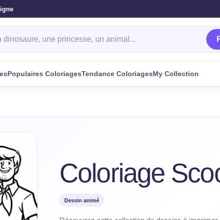
ligne
oriage
ges
Populaires Coloriages
Tendance Coloriages
My Collection
Coloriage Sco
Dessin animé