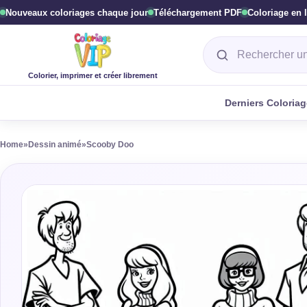
Nouveaux coloriages chaque jour
Téléchargement PDF
Coloriage en 
Rechercher un col
Colorier, imprimer et créer librement
Derniers Coloria
Home
»
Dessin animé
»
Scooby Doo