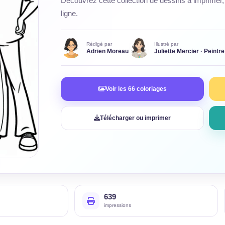
Découvrez cette collection de dessins à imprimer, 
ligne.
Rédigé par
Illustré par
Adrien Moreau
Juliette Mercier · Peintre
Voir les 66 coloriages
Télécharger ou imprimer
639
impressions