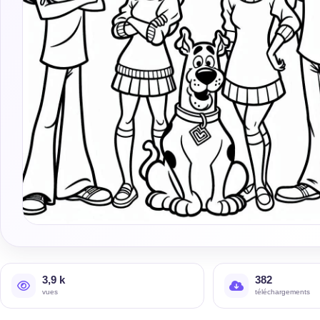
3,9 k
382
vues
téléchargements