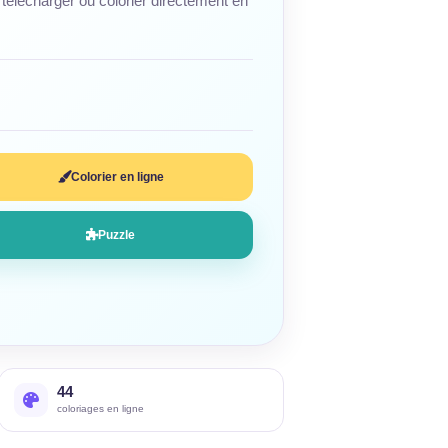
télécharger ou colorier directement en
Colorier en ligne
Puzzle
44
coloriages en ligne