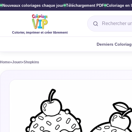
Nouveaux coloriages chaque jour
Téléchargement PDF
Coloriage en 
Rechercher un col
Colorier, imprimer et créer librement
Derniers Coloria
Home
»
Jouet
»
Shopkins