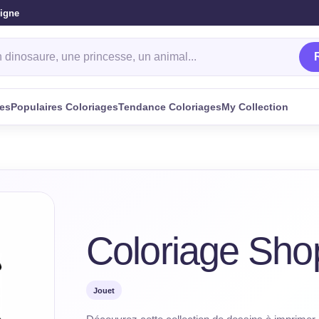
ligne
oriage
ges
Populaires Coloriages
Tendance Coloriages
My Collection
Coloriage Sho
Jouet