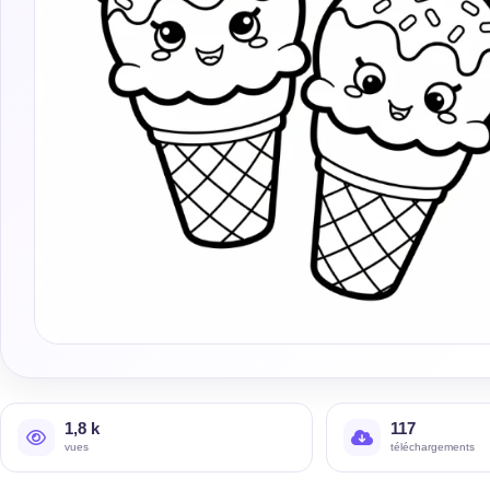
1,8 k
117
vues
téléchargements