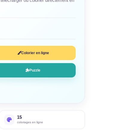
télécharger ou colorier directement en
Colorier en ligne
Puzzle
15
coloriages en ligne