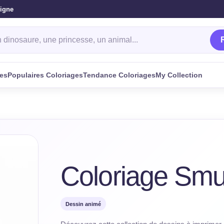
ligne
oriage
ges
Populaires Coloriages
Tendance Coloriages
My Collection
Coloriage Smu
Dessin animé