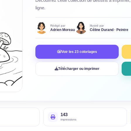
Découvrez cette collection de dessins à imprimer, 
ligne.
Rédigé par
Illustré par
Adrien Moreau
Céline Durand · Peintre
Voir les 23 coloriages
Télécharger ou imprimer
143
impressions