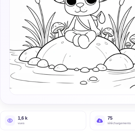
1,6 k
75
vues
téléchargements