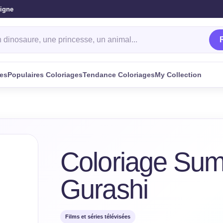
ligne
oriage
ges
Populaires Coloriages
Tendance Coloriages
My Collection
Coloriage Sum
Gurashi
Films et séries télévisées