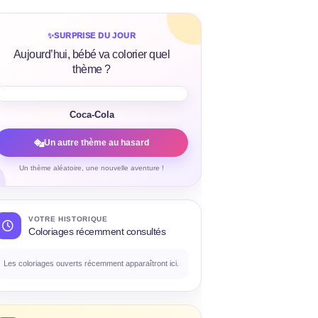
✨
SURPRISE DU JOUR
Aujourd’hui, bébé va colorier quel
thème ?
Coca-Cola
Un autre thème au hasard
Un thème aléatoire, une nouvelle aventure !
VOTRE HISTORIQUE
Coloriages récemment consultés
Les coloriages ouverts récemment apparaîtront ici.