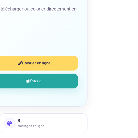
télécharger ou colorier directement en
Colorier en ligne
Puzzle
8
coloriages en ligne