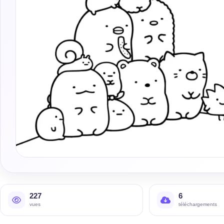
227
6
vues
téléchargements