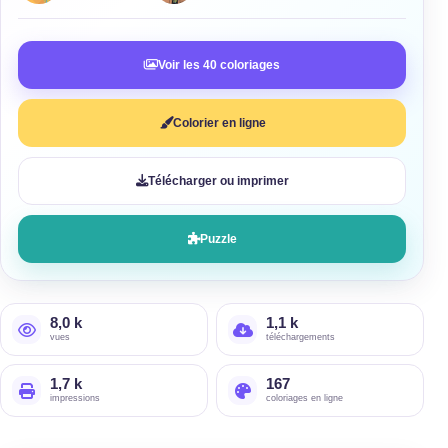
Voir les 40 coloriages
Colorier en ligne
Télécharger ou imprimer
Puzzle
8,0 k
1,1 k
vues
téléchargements
1,7 k
167
impressions
coloriages en ligne