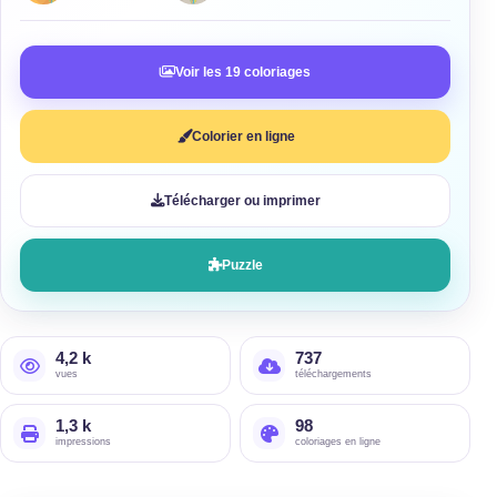
Voir les 19 coloriages
Colorier en ligne
Télécharger ou imprimer
Puzzle
4,2 k
737
vues
téléchargements
1,3 k
98
impressions
coloriages en ligne