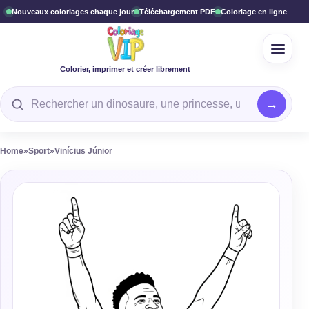
Nouveaux coloriages chaque jour
Téléchargement PDF
Coloriage en ligne
Ouvrir
Colorier, imprimer et créer librement
Rechercher un coloriage
Home
»
Sport
»
Vinícius Júnior