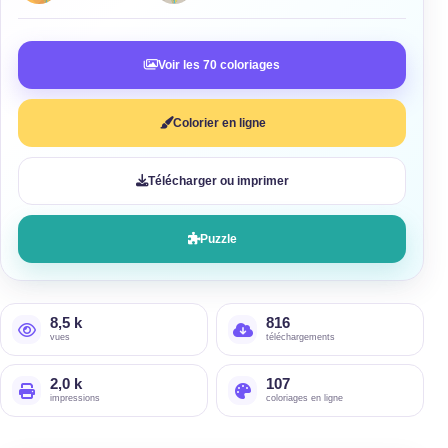
Voir les 70 coloriages
Colorier en ligne
Télécharger ou imprimer
Puzzle
8,5 k
816
vues
téléchargements
2,0 k
107
impressions
coloriages en ligne