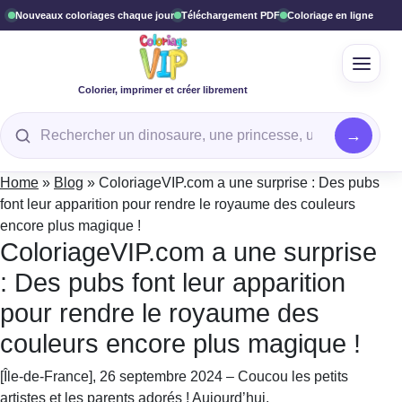
Nouveaux coloriages chaque jour
Téléchargement PDF
Coloriage en ligne
Ouvrir
Colorier, imprimer et créer librement
Rechercher un coloriage
Home
»
Blog
»
ColoriageVIP.com a une surprise : Des pubs
font leur apparition pour rendre le royaume des couleurs
encore plus magique !
ColoriageVIP.com a une surprise
: Des pubs font leur apparition
pour rendre le royaume des
couleurs encore plus magique !
[Île-de-France], 26 septembre 2024 – Coucou les petits
artistes et les parents adorés ! Aujourd’hui,