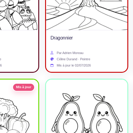
Dragonnier
Par Adrien Moreau
e
Céline Durand · Peintre
26
Mis à jour le 02/07/2026
Mis à jour