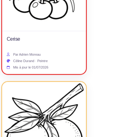
Cerise
Par Adrien Moreau
Céline Durand · Peintre
Mis à jour le 01/07/2026