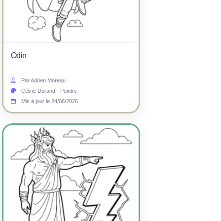
Odin
Par Adrien Moreau
Céline Durand · Peintre
Mis à jour le 24/06/2026