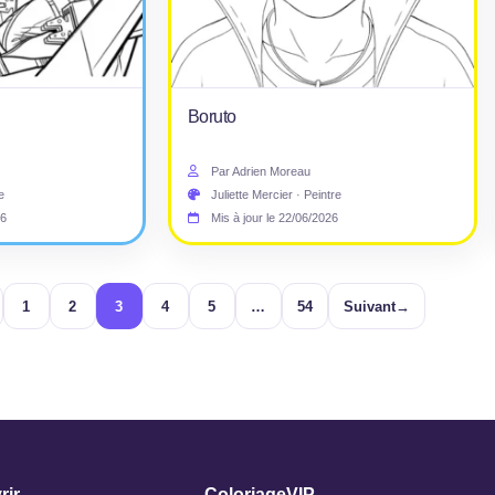
Boruto
Par Adrien Moreau
e
Juliette Mercier · Peintre
26
Mis à jour le 22/06/2026
1
2
3
4
5
…
54
Suivant
→
rir
ColoriageVIP