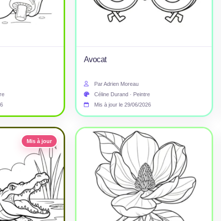
Avocat
Par Adrien Moreau
re
Céline Durand · Peintre
26
Mis à jour le 29/06/2026
Mis à jour