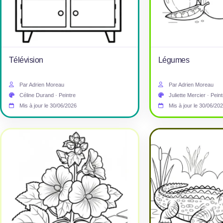
Télévision
Légumes
Par Adrien Moreau
Par Adrien Moreau
Céline Durand · Peintre
Juliette Mercier · Peint
Mis à jour le 30/06/2026
Mis à jour le 30/06/20