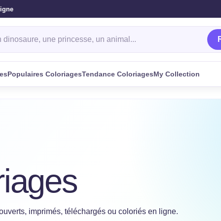
ligne
oriage
ges
Populaires Coloriages
Tendance Coloriages
My Collection
riages
ouverts, imprimés, téléchargés ou coloriés en ligne.