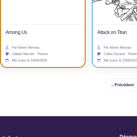
Among Us
Attack on Titan
Par Adrien Moreau
Par Adrien Moreau
Juliette Mercier · Peintre
Céline Durand · Peintr
Mis à jour le 24/06/2026
Mis à jour le 23/06/20
←
Précédent
Découv