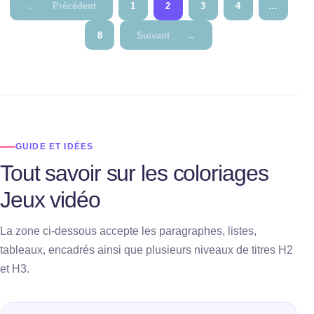
Pagination
←
Précédent
1
2
3
4
…
des
8
Suivant
→
publications
GUIDE ET IDÉES
Tout savoir sur les coloriages
Jeux vidéo
La zone ci-dessous accepte les paragraphes, listes,
tableaux, encadrés ainsi que plusieurs niveaux de titres H2
et H3.