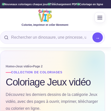
Nouveaux coloriages chaque jour
Téléchargement PDF
Coloriage en ligne
Ouvrir
Colorier, imprimer et créer librement
Rechercher un coloriage
Home
»
Jeux vidéo
»
Page 2
COLLECTION DE COLORIAGES
Coloriage Jeux vidéo
Découvrez les derniers dessins de la catégorie Jeux
vidéo, avec des pages à ouvrir, imprimer, télécharger
ou colorier en ligne.