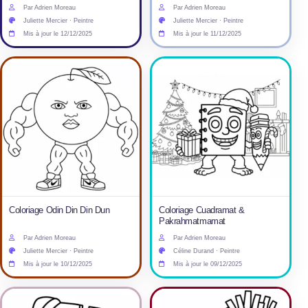
Par Adrien Moreau
Par Adrien Moreau
Juliette Mercier · Peintre
Juliette Mercier · Peintre
Mis à jour le 12/12/2025
Mis à jour le 11/12/2025
Coloriage Odin Din Din Dun
Coloriage Cuadramat &
Pakrahmatmamat
Par Adrien Moreau
Par Adrien Moreau
Juliette Mercier · Peintre
Céline Durand · Peintre
Mis à jour le 10/12/2025
Mis à jour le 09/12/2025