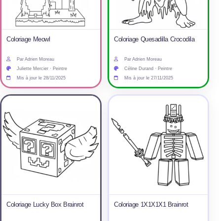
Coloriage Meowl
Coloriage Quesadilla Crocodila
Par Adrien Moreau
Par Adrien Moreau
Juliette Mercier · Peintre
Céline Durand · Peintre
Mis à jour le 28/11/2025
Mis à jour le 27/11/2025
Coloriage Lucky Box Brainrot
Coloriage 1X1X1X1 Brainrot