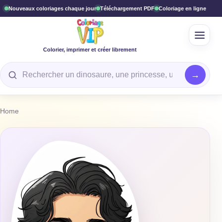
Nouveaux coloriages chaque jour
Téléchargement PDF
Coloriage en ligne
Ouvrir
Colorier, imprimer et créer librement
Rechercher un coloriage
Home