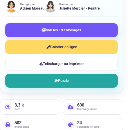
Rédigé par
Illustré par
Adrien Moreau
Juliette Mercier · Peintre
Voir les 19 coloriages
Colorier en ligne
Télécharger ou imprimer
Puzzle
3,3 k
606
vues
téléchargements
502
24
impressions
coloriages en ligne