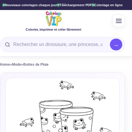
Nouveaux coloriages chaque jour
Téléchargement PDF
Coloriage en ligne
Ouvrir
Colorier, imprimer et créer librement
Rechercher un coloriage
Home
»
Mode
»
Bottes de Pluie