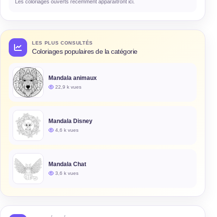
Les coloriages ouverts récemment apparaîtront ici.
LES PLUS CONSULTÉS
Coloriages populaires de la catégorie
Mandala animaux
22,9 k vues
Mandala Disney
4,6 k vues
Mandala Chat
3,6 k vues