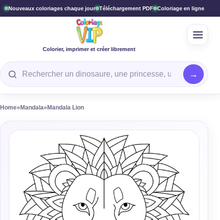
Nouveaux coloriages chaque jour
Téléchargement PDF
Coloriage en ligne
Ouvrir
Colorier, imprimer et créer librement
Rechercher un coloriage
Home
»
Mandala
»
Mandala Lion