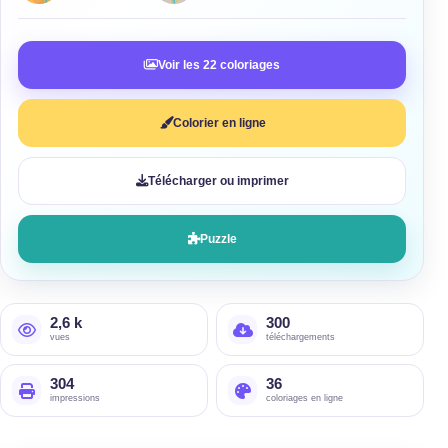
Voir les 22 coloriages
Colorier en ligne
Télécharger ou imprimer
Puzzle
2,6 k
300
vues
téléchargements
304
36
impressions
coloriages en ligne