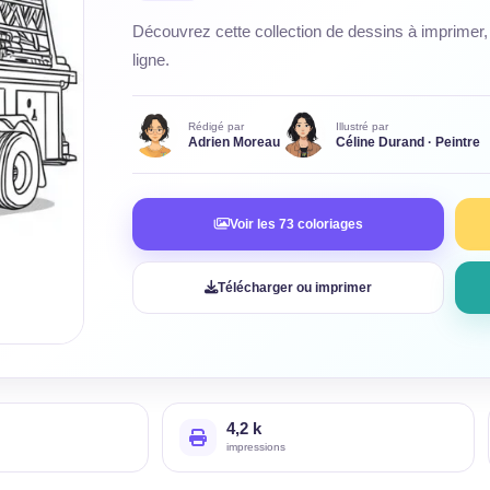
Découvrez cette collection de dessins à imprimer, 
ligne.
Rédigé par
Illustré par
Adrien Moreau
Céline Durand · Peintre
Voir les 73 coloriages
Télécharger ou imprimer
4,2 k
impressions