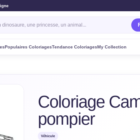
ligne
oriage
ges
Populaires Coloriages
Tendance Coloriages
My Collection
Coloriage Cam
pompier
Véhicule