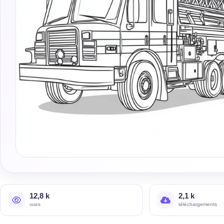
12,8 k
2,1 k
vues
téléchargements