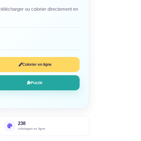
télécharger ou colorier directement en
Colorier en ligne
Puzzle
238
coloriages en ligne