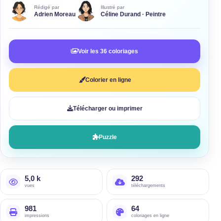
Rédigé par
Illustré par
Adrien Moreau
Céline Durand · Peintre
Voir les 36 coloriages
Colorier en ligne
Télécharger ou imprimer
Puzzle
5,0 k
292
vues
téléchargements
981
64
impressions
coloriages en ligne