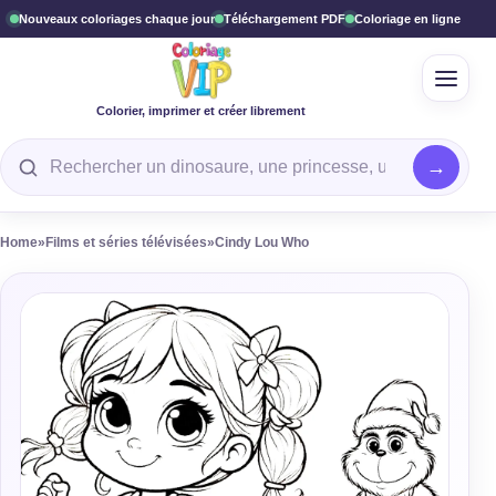
Nouveaux coloriages chaque jour
Téléchargement PDF
Coloriage en ligne
Ouvrir
Colorier, imprimer et créer librement
Rechercher un coloriage
Home
»
Films et séries télévisées
»
Cindy Lou Who