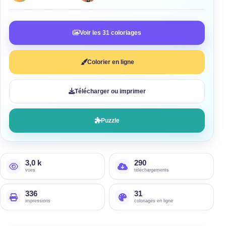
Voir les 31 coloriages
Colorier en ligne
Télécharger ou imprimer
Puzzle
3,0 k
290
vues
téléchargements
336
31
impressions
coloriages en ligne