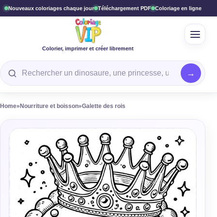
Nouveaux coloriages chaque jour
Téléchargement PDF
Coloriage en ligne
Ouvrir
Colorier, imprimer et créer librement
Rechercher un coloriage
Home
»
Nourriture et boisson
»
Galette des rois