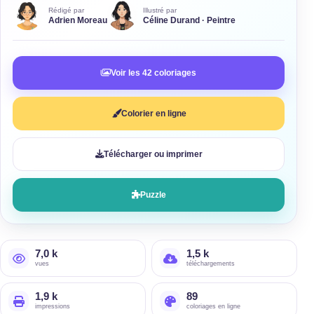
Rédigé par
Illustré par
Adrien Moreau
Céline Durand · Peintre
Voir les 42 coloriages
Colorier en ligne
Télécharger ou imprimer
Puzzle
7,0 k
1,5 k
vues
téléchargements
1,9 k
89
impressions
coloriages en ligne