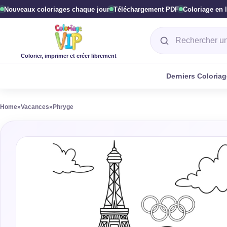
Nouveaux coloriages chaque jour
Téléchargement PDF
Coloriage en 
Rechercher un col
Colorier, imprimer et créer librement
Derniers Coloria
Home
»
Vacances
»
Phryge