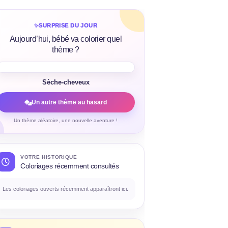
✨
SURPRISE DU JOUR
Aujourd’hui, bébé va colorier quel
thème ?
Sèche-cheveux
Un autre thème au hasard
Un thème aléatoire, une nouvelle aventure !
VOTRE HISTORIQUE
Coloriages récemment consultés
Les coloriages ouverts récemment apparaîtront ici.