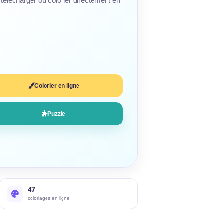
télécharger ou colorier directement en
Colorier en ligne
Puzzle
47
coloriages en ligne