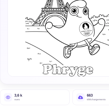
3,6 k
663
vues
téléchargements