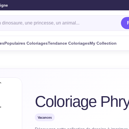
ligne
oriage
ges
Populaires Coloriages
Tendance Coloriages
My Collection
Coloriage Phr
Vacances