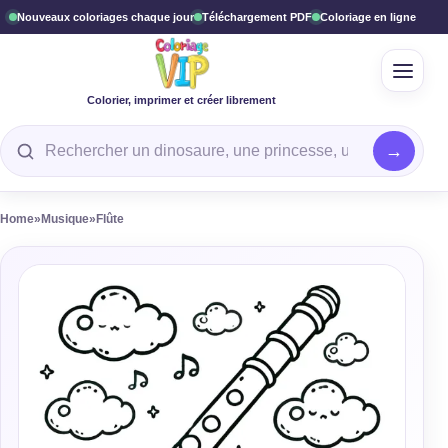
Nouveaux coloriages chaque jour
Téléchargement PDF
Coloriage en ligne
Ouvrir
Colorier, imprimer et créer librement
Rechercher un coloriage
Home
»
Musique
»
Flûte