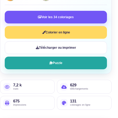
Voir les 34 coloriages
Colorier en ligne
Télécharger ou imprimer
Puzzle
7,2 k
629
vues
téléchargements
675
131
impressions
coloriages en ligne