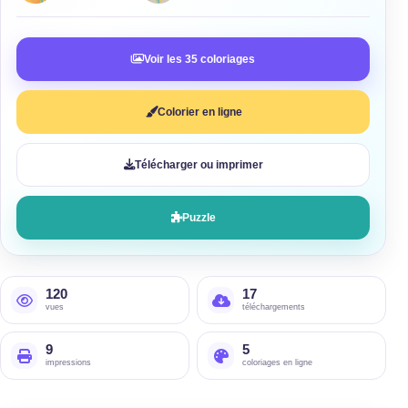
Voir les 35 coloriages
Colorier en ligne
Télécharger ou imprimer
Puzzle
120
17
vues
téléchargements
9
5
impressions
coloriages en ligne