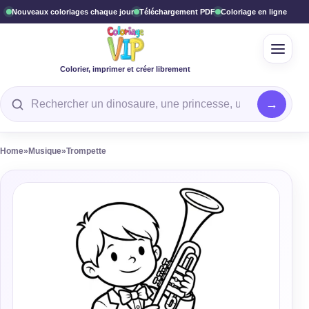
Nouveaux coloriages chaque jour
Téléchargement PDF
Coloriage en ligne
Ouvrir
Colorier, imprimer et créer librement
Rechercher un coloriage
Home
»
Musique
»
Trompette