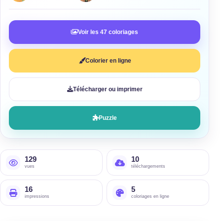
Voir les 47 coloriages
Colorier en ligne
Télécharger ou imprimer
Puzzle
129
10
vues
téléchargements
16
5
impressions
coloriages en ligne