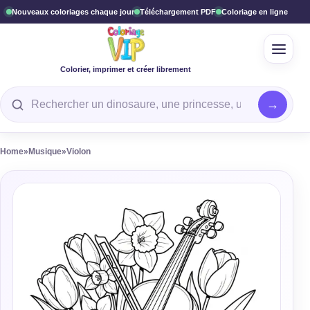
Nouveaux coloriages chaque jour
Téléchargement PDF
Coloriage en ligne
Ouvrir
Colorier, imprimer et créer librement
Rechercher un coloriage
Home
»
Musique
»
Violon