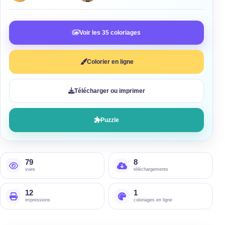
Voir les 35 coloriages
Colorier en ligne
Télécharger ou imprimer
Puzzle
79
8
vues
téléchargements
12
1
impressions
coloriages en ligne