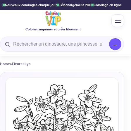
Nouveaux coloriages chaque jour
Téléchargement PDF
Coloriage en ligne
Ouvrir
Colorier, imprimer et créer librement
Rechercher un coloriage
Home
»
Fleurs
»
Lys