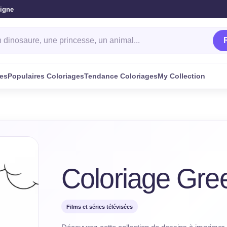
ligne
oriage
ges
Populaires Coloriages
Tendance Coloriages
My Collection
Coloriage Gre
Films et séries télévisées