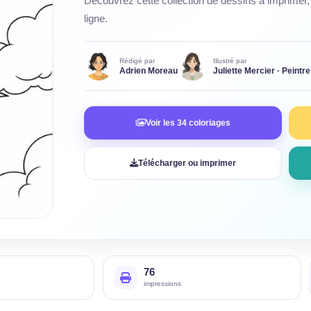
Découvrez cette collection de dessins à imprimer, 
ligne.
Rédigé par
Illustré par
Adrien Moreau
Juliette Mercier · Peintre
Voir les 34 coloriages
Télécharger ou imprimer
76
impressions