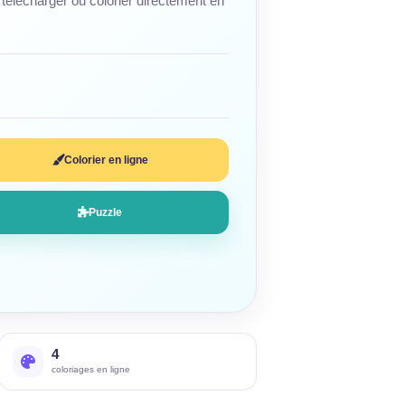
télécharger ou colorier directement en
Colorier en ligne
Puzzle
4
coloriages en ligne