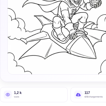
1,2 k
117
vues
téléchargements