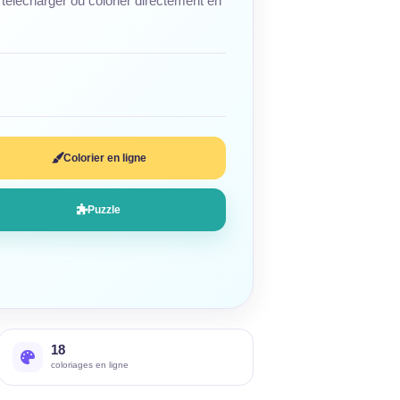
télécharger ou colorier directement en
Colorier en ligne
Puzzle
18
coloriages en ligne