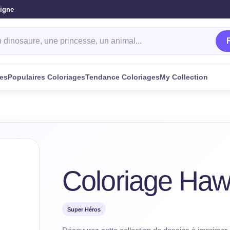
ligne
oriage
ges
Populaires Coloriages
Tendance Coloriages
My Collection
Coloriage Ha
Super Héros