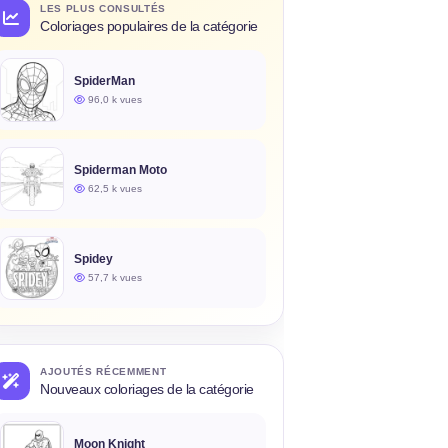
LES PLUS CONSULTÉS
Coloriages populaires de la catégorie
SpiderMan
96,0 k vues
Spiderman Moto
62,5 k vues
Spidey
57,7 k vues
AJOUTÉS RÉCEMMENT
Nouveaux coloriages de la catégorie
Moon Knight