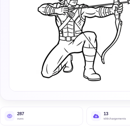
287
13
vues
téléchargements