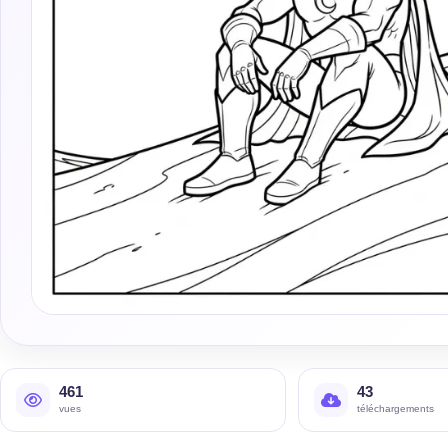
461
43
vues
téléchargements