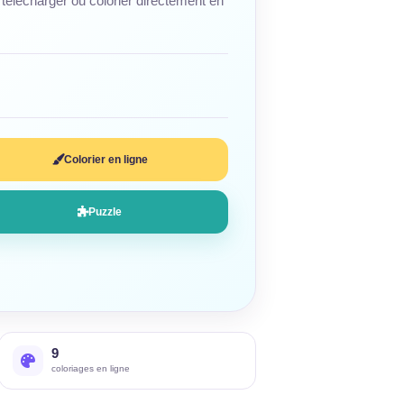
télécharger ou colorier directement en
Colorier en ligne
Puzzle
9
coloriages en ligne