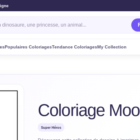
ligne
oriage
ges
Populaires Coloriages
Tendance Coloriages
My Collection
Coloriage Moo
Super Héros