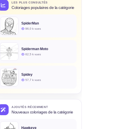
LES PLUS CONSULTÉS
Coloriages populaires de la catégorie
SpiderMan
96,0 k vues
Spiderman Moto
62,5 k vues
Spidey
57,7 k vues
AJOUTÉS RÉCEMMENT
Nouveaux coloriages de la catégorie
Hawkeye