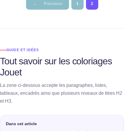
Pagination
←
Précédent
1
2
des
publications
GUIDE ET IDÉES
Tout savoir sur les coloriages
Jouet
La zone ci-dessous accepte les paragraphes, listes,
tableaux, encadrés ainsi que plusieurs niveaux de titres H2
et H3.
Dans cet article