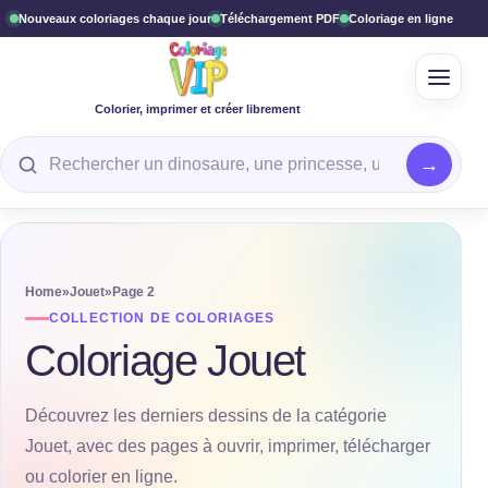
Nouveaux coloriages chaque jour
Téléchargement PDF
Coloriage en ligne
Ouvrir
Colorier, imprimer et créer librement
Rechercher un coloriage
Home
»
Jouet
»
Page 2
COLLECTION DE COLORIAGES
Coloriage Jouet
Découvrez les derniers dessins de la catégorie
Jouet, avec des pages à ouvrir, imprimer, télécharger
ou colorier en ligne.