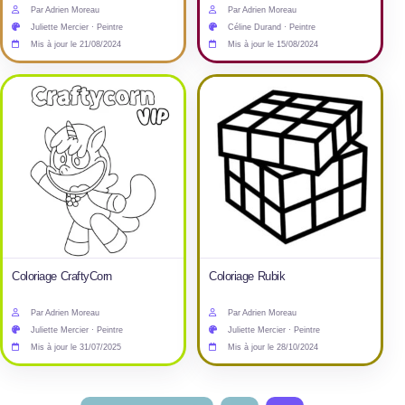
Par Adrien Moreau
Par Adrien Moreau
Juliette Mercier · Peintre
Céline Durand · Peintre
Mis à jour le 21/08/2024
Mis à jour le 15/08/2024
Coloriage CraftyCorn
Coloriage Rubik
Par Adrien Moreau
Par Adrien Moreau
Juliette Mercier · Peintre
Juliette Mercier · Peintre
Mis à jour le 31/07/2025
Mis à jour le 28/10/2024