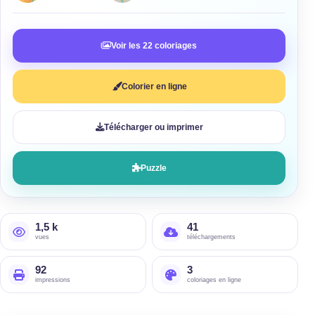
Voir les 22 coloriages
Colorier en ligne
Télécharger ou imprimer
Puzzle
1,5 k
41
vues
téléchargements
92
3
impressions
coloriages en ligne