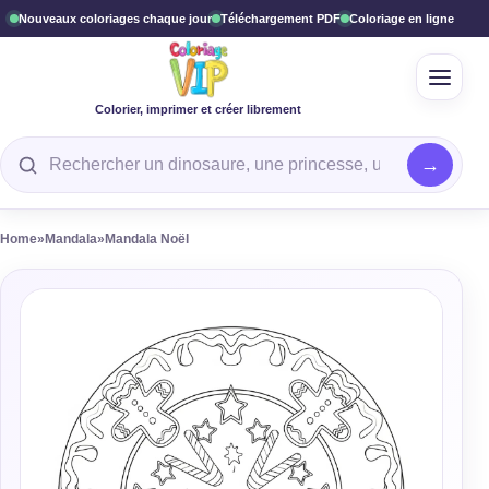
Nouveaux coloriages chaque jour
Téléchargement PDF
Coloriage en ligne
Ouvrir
Colorier, imprimer et créer librement
Rechercher un coloriage
Home
»
Mandala
»
Mandala Noël