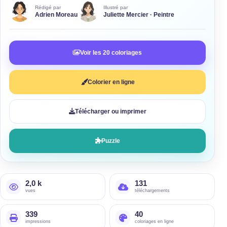
Rédigé par
Illustré par
Adrien Moreau
Juliette Mercier · Peintre
Voir les 20 coloriages
Colorier en ligne
Télécharger ou imprimer
Puzzle
2,0 k
131
vues
téléchargements
339
40
impressions
coloriages en ligne