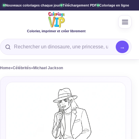
Nouveaux coloriages chaque jour
Téléchargement PDF
Coloriage en ligne
Ouvrir
Colorier, imprimer et créer librement
Rechercher un coloriage
Home
»
Célébrités
»
Michael Jackson