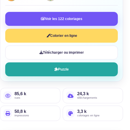
Voir les 122 coloriages
Colorier en ligne
Télécharger ou imprimer
Puzzle
85,6 k
24,3 k
vues
téléchargements
50,8 k
3,3 k
impressions
coloriages en ligne