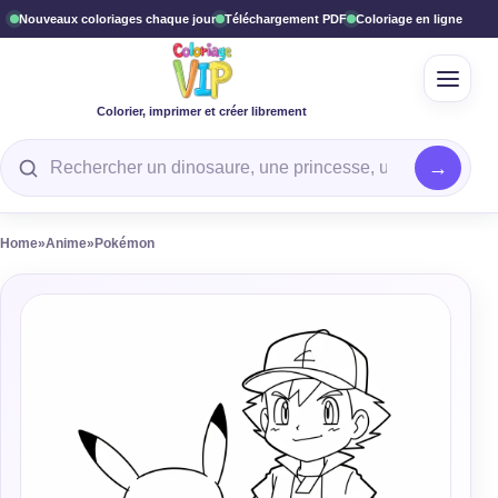
Nouveaux coloriages chaque jour
Téléchargement PDF
Coloriage en ligne
Ouvrir
Colorier, imprimer et créer librement
Rechercher un coloriage
Home
»
Anime
»
Pokémon