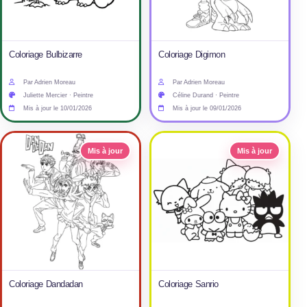
Coloriage Bulbizarre
Coloriage Digimon
Par Adrien Moreau
Par Adrien Moreau
Juliette Mercier · Peintre
Céline Durand · Peintre
Mis à jour le 10/01/2026
Mis à jour le 09/01/2026
Mis à jour
Mis à jour
Coloriage Dandadan
Coloriage Sanrio