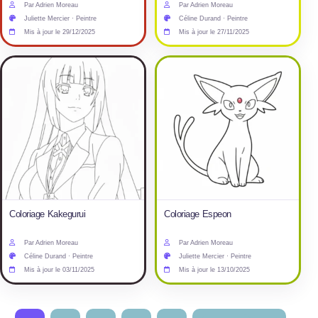
Par Adrien Moreau
Par Adrien Moreau
Juliette Mercier · Peintre
Céline Durand · Peintre
Mis à jour le 29/12/2025
Mis à jour le 27/11/2025
Coloriage Kakegurui
Coloriage Espeon
Par Adrien Moreau
Par Adrien Moreau
Céline Durand · Peintre
Juliette Mercier · Peintre
Mis à jour le 03/11/2025
Mis à jour le 13/10/2025