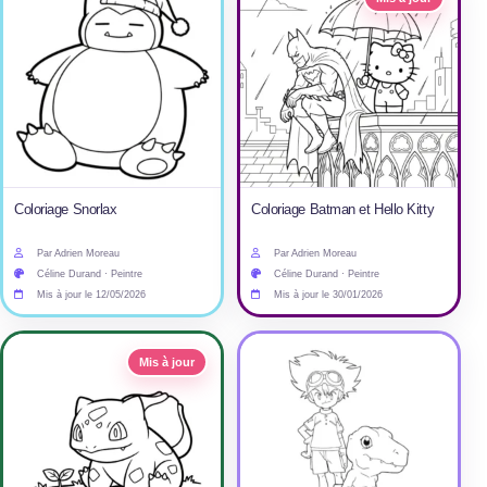
Coloriage Snorlax
Coloriage Batman et Hello Kitty
Par Adrien Moreau
Par Adrien Moreau
Céline Durand · Peintre
Céline Durand · Peintre
Mis à jour le 12/05/2026
Mis à jour le 30/01/2026
Mis à jour