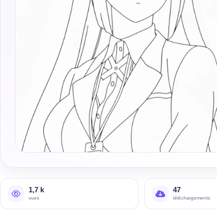
1,7 k
47
vues
téléchargements