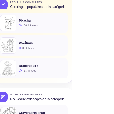
LES PLUS CONSULTÉS
Coloriages populaires de la catégorie
Pikachu
100,1 k vues
Pokémon
85,6 k vues
Dragon Ball Z
71,7 k vues
AJOUTÉS RÉCEMMENT
Nouveaux coloriages de la catégorie
Crayon Shin-chan