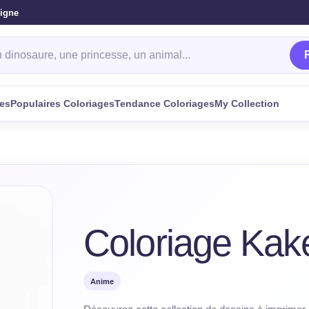
ligne
oriage
ges
Populaires Coloriages
Tendance Coloriages
My Collection
Coloriage Kak
Anime