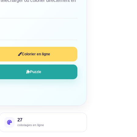
télécharger ou colorier directement en
Colorier en ligne
Puzzle
27
coloriages en ligne