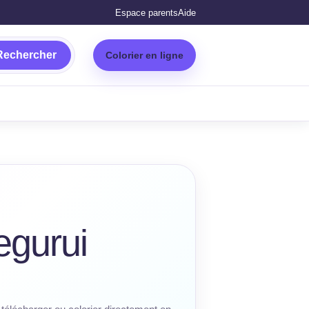
Espace parents
Aide
Rechercher
Colorier en ligne
egurui