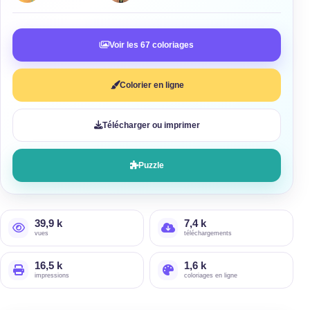
Voir les 67 coloriages
Colorier en ligne
Télécharger ou imprimer
Puzzle
39,9 k
7,4 k
vues
téléchargements
16,5 k
1,6 k
impressions
coloriages en ligne