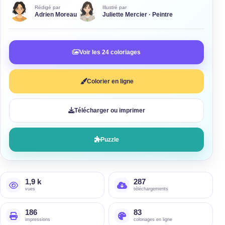
Rédigé par
Illustré par
Adrien Moreau
Juliette Mercier · Peintre
Voir les 24 coloriages
Colorier en ligne
Télécharger ou imprimer
Puzzle
1,9 k
287
vues
téléchargements
186
83
impressions
coloriages en ligne