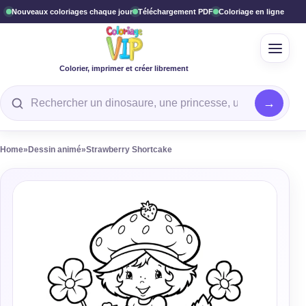
Nouveaux coloriages chaque jour
Téléchargement PDF
Coloriage en ligne
Ouvrir
Colorier, imprimer et créer librement
Rechercher un coloriage
Home
»
Dessin animé
»
Strawberry Shortcake