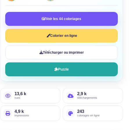
Voir les 44 coloriages
Colorier en ligne
Télécharger ou imprimer
Puzzle
13,6 k
2,9 k
vues
téléchargements
4,9 k
243
impressions
coloriages en ligne