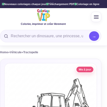
Nouveaux coloriages chaque jour
Téléchargement PDF
Coloriage en ligne
Ouvrir
Colorier, imprimer et créer librement
Rechercher un coloriage
Home
»
Véhicule
»
Tractopelle
Mis à jour