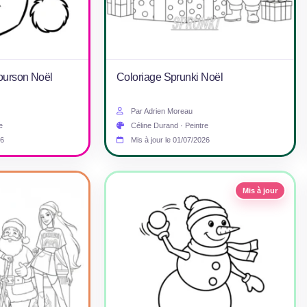
’ourson Noël
Coloriage Sprunki Noël
Par Adrien Moreau
e
Céline Durand · Peintre
26
Mis à jour le 01/07/2026
Mis à jour