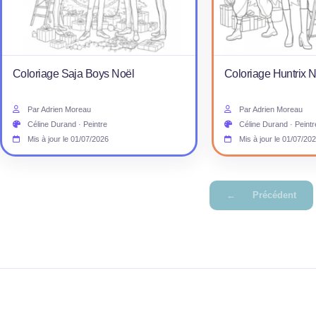
Coloriage Saja Boys Noël
Coloriage Huntrix 
Par Adrien Moreau
Par Adrien Moreau
Céline Durand · Peintre
Céline Durand · Peintr
Mis à jour le 01/07/2026
Mis à jour le 01/07/20
Pagination
←
Précédent
des
publications