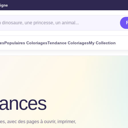
ligne
oriage
ges
Populaires Coloriages
Tendance Coloriages
My Collection
cances
s, avec des pages à ouvrir, imprimer,