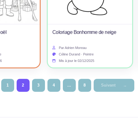
Noël
Coloriage Bonhomme de neige
Par Adrien Moreau
e
Céline Durand · Peintre
26
Mis à jour le 02/12/2025
1
2
3
4
…
8
Suivant
→