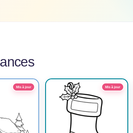
cances
Mis à jour
Mis à jour