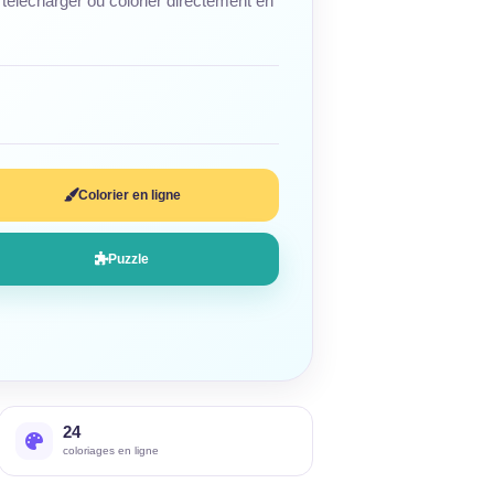
télécharger ou colorier directement en
Colorier en ligne
Puzzle
24
coloriages en ligne