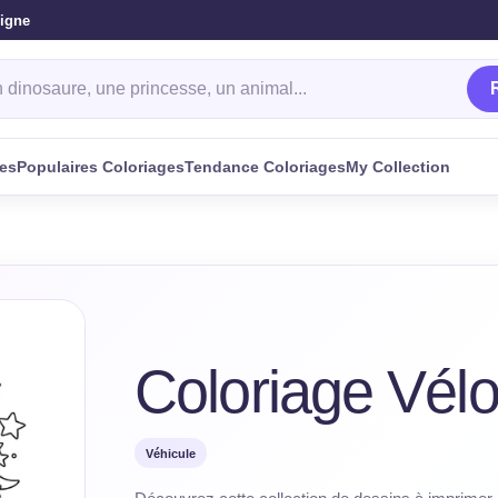
ligne
oriage
ges
Populaires Coloriages
Tendance Coloriages
My Collection
Coloriage Vél
Véhicule