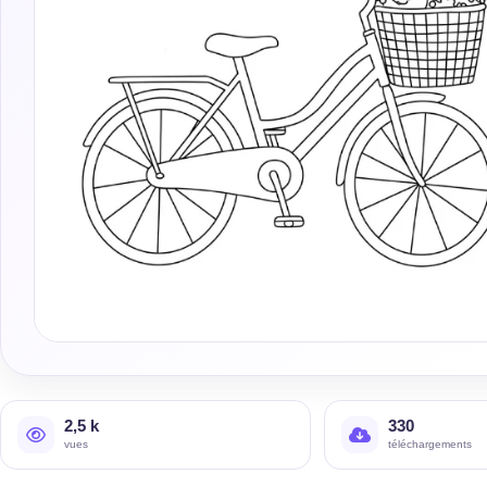
2,5 k
330
vues
téléchargements