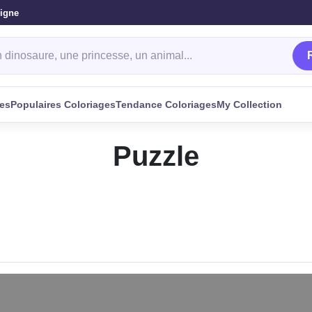
ligne
oriage
ges
Populaires Coloriages
Tendance Coloriages
My Collection
Puzzle