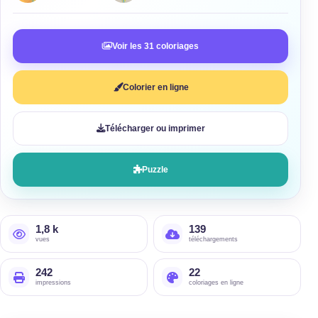
Voir les 31 coloriages
Colorier en ligne
Télécharger ou imprimer
Puzzle
1,8 k
139
vues
téléchargements
242
22
impressions
coloriages en ligne