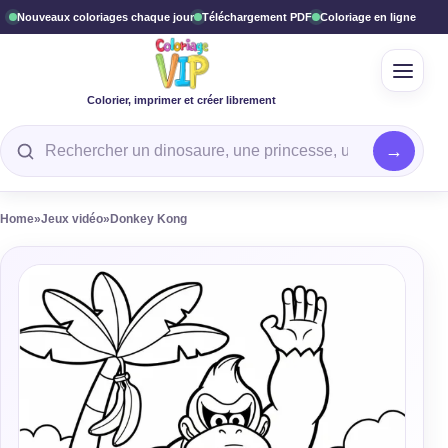
Nouveaux coloriages chaque jour
Téléchargement PDF
Coloriage en ligne
Ouvrir
Colorier, imprimer et créer librement
Rechercher un coloriage
Home
»
Jeux vidéo
»
Donkey Kong