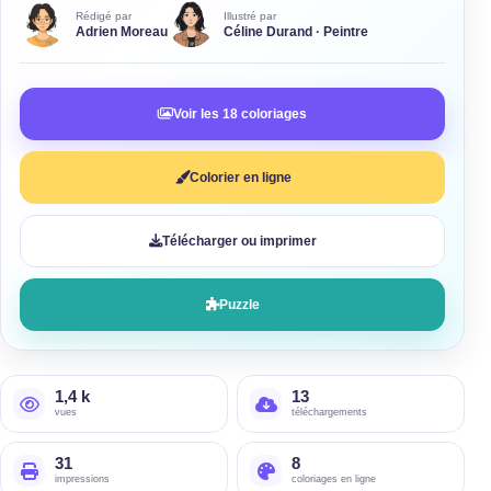
Rédigé par
Illustré par
Adrien Moreau
Céline Durand · Peintre
Voir les 18 coloriages
Colorier en ligne
Télécharger ou imprimer
Puzzle
1,4 k
13
vues
téléchargements
31
8
impressions
coloriages en ligne