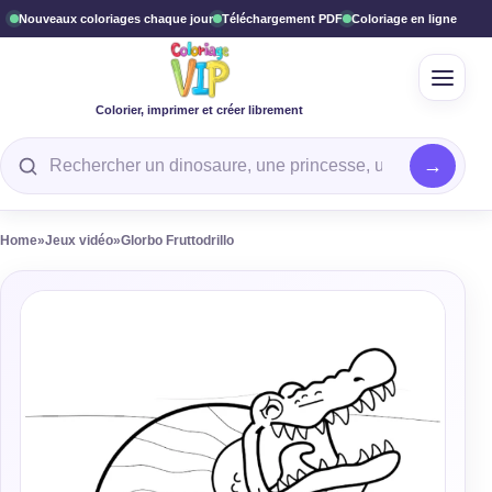
Nouveaux coloriages chaque jour
Téléchargement PDF
Coloriage en ligne
Ouvrir
Colorier, imprimer et créer librement
Rechercher un coloriage
Home
»
Jeux vidéo
»
Glorbo Fruttodrillo