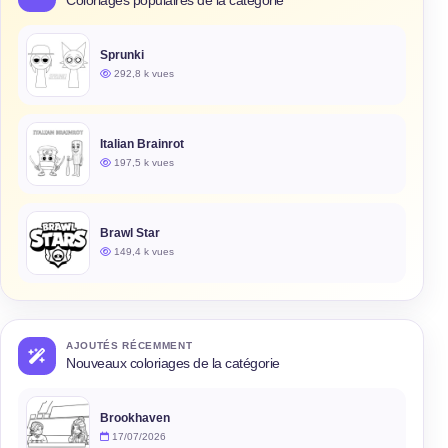
Coloriages populaires de la catégorie
Sprunki
292,8 k vues
Italian Brainrot
197,5 k vues
Brawl Star
149,4 k vues
AJOUTÉS RÉCEMMENT
Nouveaux coloriages de la catégorie
Brookhaven
17/07/2026