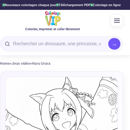
Nouveaux coloriages chaque jour
Téléchargement PDF
Coloriage en ligne
Ouvrir
Colorier, imprimer et créer librement
Rechercher un coloriage
Home
»
Jeux vidéo
»
Haru Urara