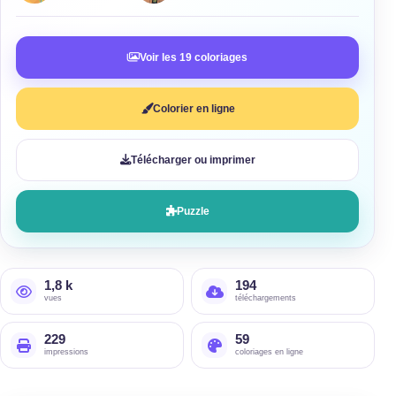
Voir les 19 coloriages
Colorier en ligne
Télécharger ou imprimer
Puzzle
1,8 k
194
vues
téléchargements
229
59
impressions
coloriages en ligne