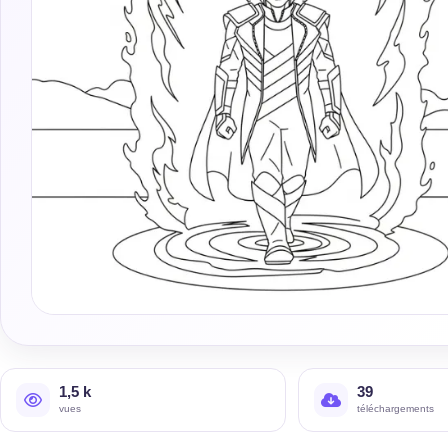
1,5 k
39
vues
téléchargements