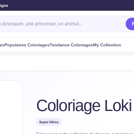
ligne
oriage
ges
Populaires Coloriages
Tendance Coloriages
My Collection
Coloriage Loki
Super Héros