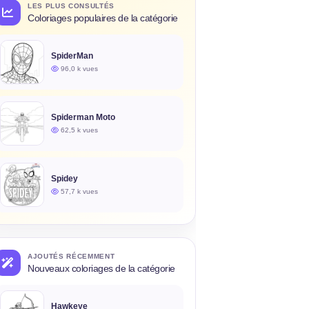
LES PLUS CONSULTÉS
Coloriages populaires de la catégorie
SpiderMan
96,0 k vues
Spiderman Moto
62,5 k vues
Spidey
57,7 k vues
AJOUTÉS RÉCEMMENT
Nouveaux coloriages de la catégorie
Hawkeye