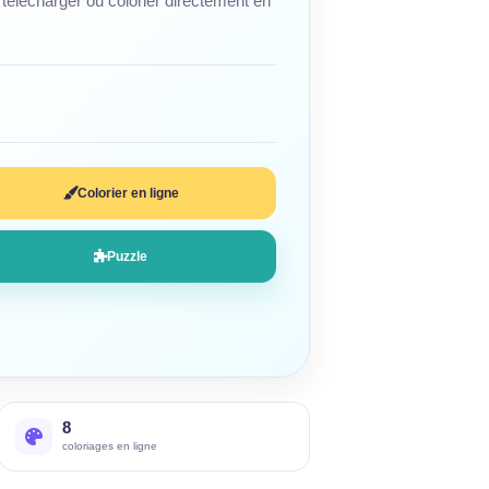
télécharger ou colorier directement en
Colorier en ligne
Puzzle
8
coloriages en ligne