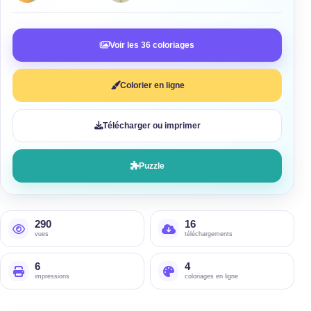
Voir les 36 coloriages
Colorier en ligne
Télécharger ou imprimer
Puzzle
290
16
vues
téléchargements
6
4
impressions
coloriages en ligne