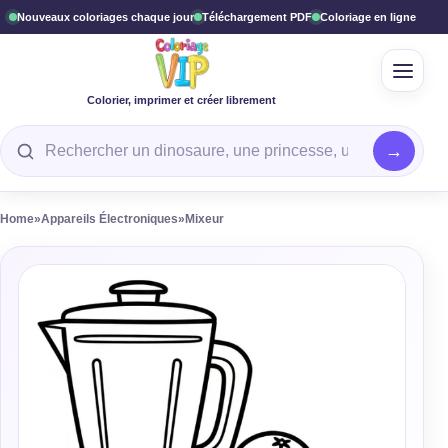
Nouveaux coloriages chaque jour
Téléchargement PDF
Coloriage en ligne
Ouvrir
Colorier, imprimer et créer librement
Rechercher un coloriage
Home
»
Appareils Électroniques
»
Mixeur