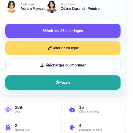
Rédigé par
Illustré par
Adrien Moreau
Céline Durand · Peintre
Voir les 25 coloriages
Colorier en ligne
Télécharger ou imprimer
Puzzle
239
15
vues
téléchargements
2
4
impressions
coloriages en ligne