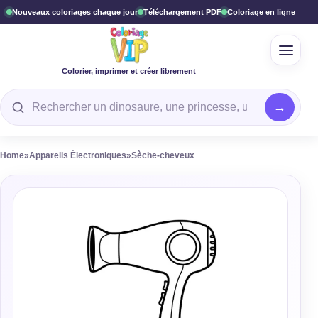
Nouveaux coloriages chaque jour
Téléchargement PDF
Coloriage en ligne
Ouvrir
Colorier, imprimer et créer librement
Rechercher un coloriage
Home
»
Appareils Électroniques
»
Sèche-cheveux