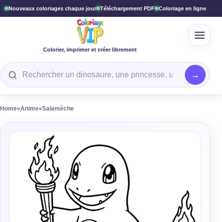
Nouveaux coloriages chaque jour
Téléchargement PDF
Coloriage en ligne
Ouvrir
Colorier, imprimer et créer librement
Rechercher un coloriage
Home
»
Anime
»
Salamèche