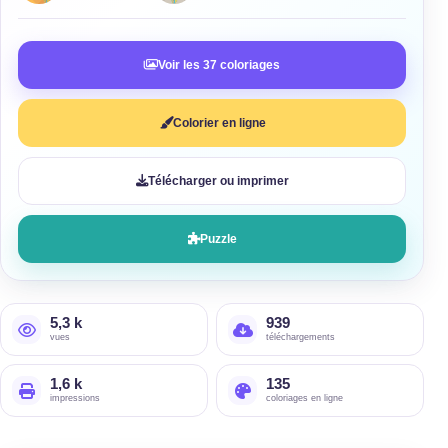
Voir les 37 coloriages
Colorier en ligne
Télécharger ou imprimer
Puzzle
5,3 k
939
vues
téléchargements
1,6 k
135
impressions
coloriages en ligne